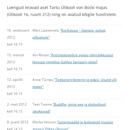
Loengud leiavad aset Tartu Ülikooli von Bocki majas
(Ülikooli 16, ruum 212) ning on avatud kõigile huvilistele.
16. veebruaril
Märt Läänemets
“Konfutsius – õpetaja, pühak,
2012
põlualune”
kell 16.15
15. märtsil
Ain Riistan
“Antropoloogilise ajaloo võimalikkusest
2012
Jeesuse-nimelise Galilea šamaani näitel”
kell 16.15
12. aprillil
Anne Türnpu
“Teekond triksterini ja edasi. Usund või
2012
teater”
kell 16.15
2. mail 2012
Teet Toome
“Buddha, tema aeg ja eluloolised
kell 16.15
üksikasjad”
8. juunil 2012
Marko Veisson
“Leserituaalid ja lesknaiste muutuv
kell 14.15
staatus Põhja-Ghanas”