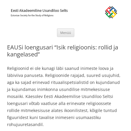
Eesti Akadeemiline Usundiloo Selts
Estonian Society for the Study of Religions
Menüü
Liigu
sisu
EAUSi loengusari “Isik religioonis: rollid ja
juurde
kangelased”
Religioonid ei ole kunagi läbi saanud inimeste loova ja
läbiviiva panuseta. Religioonide rajajad, suured usujuhid,
aga ka sajad erinevad rituaalispetsialistid on kujundanud
ja kujundamas inimkonna usundilise mitmekesisuse
mosaiiki. Käesolev Eesti Akadeemilise Usundiloo Seltsi
loengusari võtab vaatluse alla erinevate religioossete
rollide mitmekesisuse alates ikoonilistest, kõigile tuntud
figuuridest kuni tavalise inimeseni usumaastiku
rohujuuretasandil.