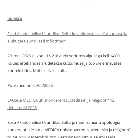
UUDISED
Eesti Akadeemilise Usundiloo Seltsi kevadkoosolek “Kutsumuse ja
elukutse usundilised mõõtmed”
29. mail 2026 Ülikooli 16-218 auditooriumis algusega kell 14.00
Kuues ettekandes arutletakse kutsumuse ja töö üle erinevates
kontekstides. Mõtiskletakse nii…
Published on 25/05/2026
EAUSi ja MEDICA ühiskonverents „Meditsiin ja religioon“ 12.
detsembril 2025
Eesti Akadeemilise Usundiloo Seltsi ja meditsiiniantropoloogia
konverentside sarja MEDICA ühiskonverents „Meditsiin ja religioon“
toimub 12. detsembril 2025 Eesti Kirjandusmuuseumi saalis