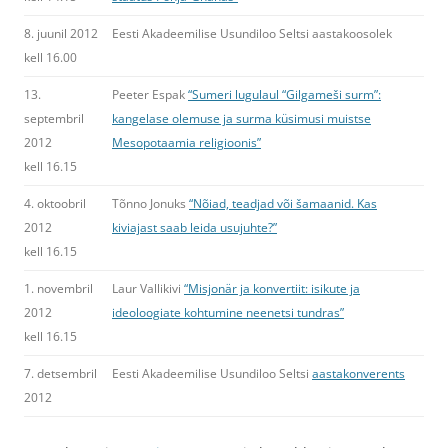
8. juunil 2012
Eesti Akadeemilise Usundiloo Seltsi aastakoosolek
kell 16.00
13.
Peeter Espak
“Sumeri lugulaul “Gilgameši surm”:
septembril
kangelase olemuse ja surma küsimusi muistse
2012
Mesopotaamia religioonis”
kell 16.15
4. oktoobril
Tõnno Jonuks
“Nõiad, teadjad või šamaanid. Kas
2012
kiviajast saab leida usujuhte?”
kell 16.15
1. novembril
Laur Vallikivi
“Misjonär ja konvertiit: isikute ja
2012
ideoloogiate kohtumine neenetsi tundras”
kell 16.15
7. detsembril
Eesti Akadeemilise Usundiloo Seltsi
aastakonverents
2012