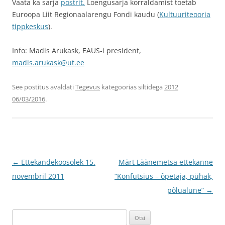
Vaata ka sarja
postrit.
Loengusarja korraldamist toetab
Euroopa Liit Regionaalarengu Fondi kaudu (
Kultuuriteooria
tippkeskus
).
Info: Madis Arukask, EAUS-i president,
madis.arukask@ut.ee
See postitus avaldati
Tegevus
kategoorias siltidega
2012
06/03/2016
.
Postituste
←
Ettekandekoosolek 15.
Märt Läänemetsa ettekanne
töölaud
novembril 2011
“Konfutsius – õpetaja, pühak,
põlualune”
→
Otsi: