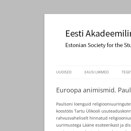
Estonian Society for the Study of Religions
Eesti Akadeemiline 
Liigu
sisu
UUDISED
EAUSI LIIKMED
TEGE
juurde
ASTU LIIKMEKS
PÕH
Euroopa animismid. Paul
KO
Paulsoni loenguid religiooniuuringute
PAU
koostöös Tartu Ülikooli usuteaduskonn
rahvusvaheliselt hinnatud religiooniu
uurimustega Lääne esoteerikast ja disk