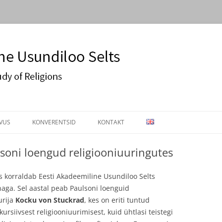
Usundiloo Selts
VUS
KONVERENTSID
KONTAKT
IKIRI
KONVERENTS 2016
soni loengud religiooniuuringutes
OSTÖÖ
EASR KONVERENTS 2019. AASTAL
s korraldab Eesti Akadeemiline Usundiloo Selts
LSONI LOENGUD
aga. Sel aastal peab Paulsoni loenguid
urija
Kocku von Stuckrad
, kes on eriti tuntud
ursiivsest religiooniuurimisest, kuid ühtlasi teistegi