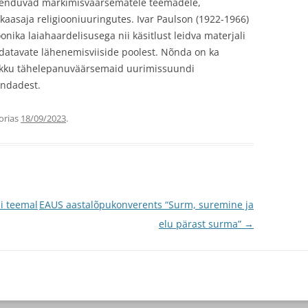
enduvad märkimisväärsematele teemadele,
aasaja religiooniuuringutes. Ivar Paulson (1922-1966)
nika laiahaardelisusega nii käsitlust leidva materjali
ndatavate lähenemisviiside poolest. Nõnda on ka
okku tähelepanuväärsemaid uurimissuundi
ondadest.
orias
18/09/2023
.
i teemal
EAUS aastalõpukonverents “Surm, suremine ja
elu pärast surma”
→