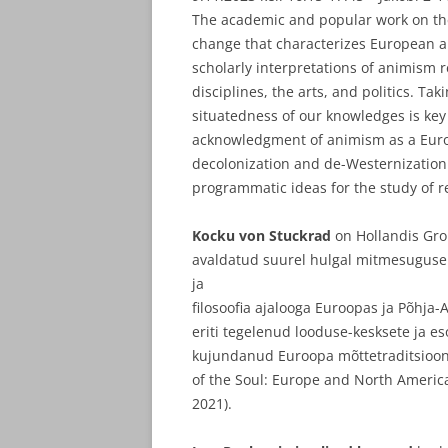
The academic and popular work on the 
change that characterizes European a
scholarly interpretations of animism r
disciplines, the arts, and politics. Ta
situatedness of our knowledges is key f
acknowledgment of animism as a Europ
decolonization and de-Westernization.
programmatic ideas for the study of re
Kocku von Stuckrad
on Hollandis Gron
avaldatud suurel hulgal mitmesuguseid
ja
filosoofia ajalooga Euroopas ja Põhja
eriti tegelenud looduse-kesksete ja eso
kujundanud Euroopa mõttetraditsioon.
of the Soul: Europe and North America
2021).