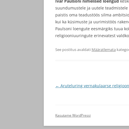
Ivar Paulsoni nimelised loengud
kesk
suundumustele ja uutele teadmistele k
paistis oma teadustöös silma ambitsioo
kui ka küsimuste ja uurimistöös rake
Paulsoni loengute eesmärgiks tuua k
religiooniuuringute erinevatest valdk
See postitus avaldati
Määratlemata
katego
Postituste
←
Aruteluring vernakulaarse religioon
töölaud
Kasutame WordPressi