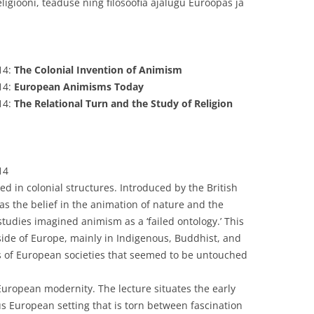
igiooni, teaduse ning filosoofia ajalugu Euroopas ja
114:
The Colonial Invention of Animism
114:
European Animisms Today
114:
The Relational Turn and the Study of Religion
14
d in colonial structures. Introduced by the British
as the belief in the animation of nature and the
s studies imagined animism as a ‘failed ontology.’ This
tside of Europe, mainly in Indigenous, Buddhist, and
ts of European societies that seemed to be untouched
European modernity. The lecture situates the early
 European setting that is torn between fascination