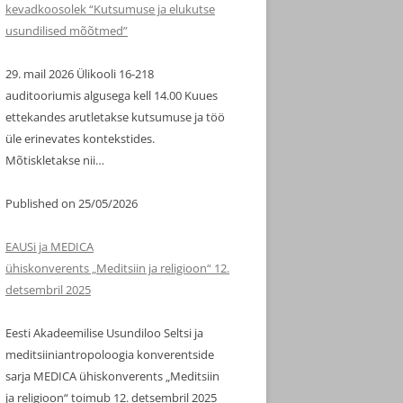
kevadkoosolek “Kutsumuse ja elukutse
usundilised mõõtmed”
29. mail 2026 Ülikooli 16-218
auditooriumis algusega kell 14.00 Kuues
ettekandes arutletakse kutsumuse ja töö
üle erinevates kontekstides.
Mõtiskletakse nii…
Published on 25/05/2026
EAUSi ja MEDICA
ühiskonverents „Meditsiin ja religioon“ 12.
detsembril 2025
Eesti Akadeemilise Usundiloo Seltsi ja
meditsiiniantropoloogia konverentside
sarja MEDICA ühiskonverents „Meditsiin
ja religioon“ toimub 12. detsembril 2025