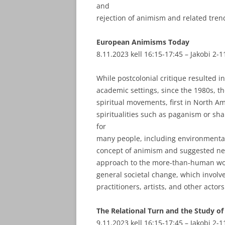
and
rejection of animism and related tren
European Animisms Today
8.11.2023 kell 16:15-17:45 – Jakobi 2-1
While postcolonial critique resulted i
academic settings, since the 1980s, th
spiritual movements, first in North A
spiritualities such as paganism or s
for
many people, including environmental a
concept of animism and suggested new 
approach to the more-than-human wor
general societal change, which involv
practitioners, artists, and other actors
The Relational Turn and the Study of
9.11.2023 kell 16:15-17:45 – Jakobi 2-1