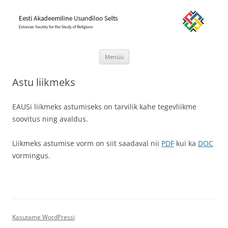
Eesti Akadeemiline Usundiloo Selts
Estonian Society for the Study of Religions
Menüü
Liigu
sisu
Astu liikmeks
juurde
EAUSi liikmeks astumiseks on tarvilik kahe tegevliikme
soovitus ning avaldus.
Liikmeks astumise vorm on siit saadaval nii
PDF
kui ka
DOC
vormingus.
Kasutame WordPressi