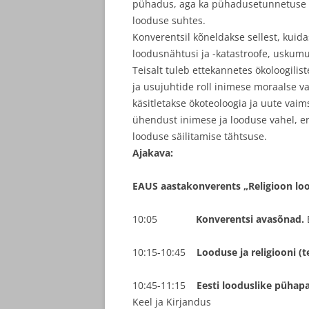
pühadus, aga ka pühadusetunnetuse k
looduse suhtes.
Konverentsil kõneldakse sellest, kuida
loodusnähtusi ja -katastroofe, uskumu
Teisalt tuleb ettekannetes ökoloogilist
ja usujuhtide roll inimese moraalse v
käsitletakse ökoteoloogia ja uute vai
ühendust inimese ja looduse vahel, eri
looduse säilitamise tähtsuse.
Ajakava:
EAUS aastakonverents „Religioon lood
10:05
Konverentsi avasõnad.
10:15-10:45
Looduse ja religiooni (t
10:45-11:15
Eesti looduslike püha
Keel ja Kirjandus