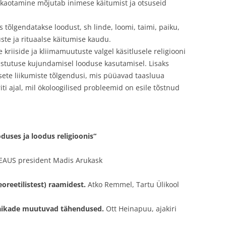
aotamine mõjutab inimese käitumist ja otsuseid
s tõlgendatakse loodust, sh linde, loomi, taimi, paiku,
ste ja rituaalse käitumise kaudu.
e kriiside ja kliimamuutuste valgel käsitlusele religiooni
astutuse kujundamisel looduse kasutamisel. Lisaks
msete liikumiste tõlgendusi, mis püüavad taasluua
ti ajal, mil ökoloogilised probleemid on esile tõstnud
uses ja loodus religioonis“
EAUS president Madis Arukask
eoreetilistest) raamidest.
Atko Remmel, Tartu Ülikool
paikade muutuvad tähendused.
Ott Heinapuu, ajakiri