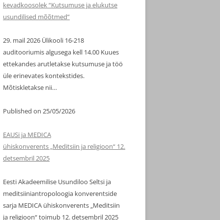
kevadkoosolek “Kutsumuse ja elukutse
usundilised mõõtmed”
29. mail 2026 Ülikooli 16-218
auditooriumis algusega kell 14.00 Kuues
ettekandes arutletakse kutsumuse ja töö
üle erinevates kontekstides.
Mõtiskletakse nii…
Published on 25/05/2026
EAUSi ja MEDICA
ühiskonverents „Meditsiin ja religioon“ 12.
detsembril 2025
Eesti Akadeemilise Usundiloo Seltsi ja
meditsiiniantropoloogia konverentside
sarja MEDICA ühiskonverents „Meditsiin
ja religioon“ toimub 12. detsembril 2025