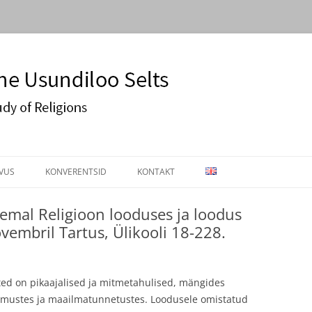
Usundiloo Selts
VUS
KONVERENTSID
KONTAKT
IKIRI
KONVERENTS 2016
emal Religioon looduses ja loodus
vembril Tartus, Ülikooli 18-228.
OSTÖÖ
EASR KONVERENTS 2019. AASTAL
LSONI LOENGUD
ed on pikaajalised ja mitmetahulised, mängides
skumustes ja maailmatunnetustes. Loodusele omistatud