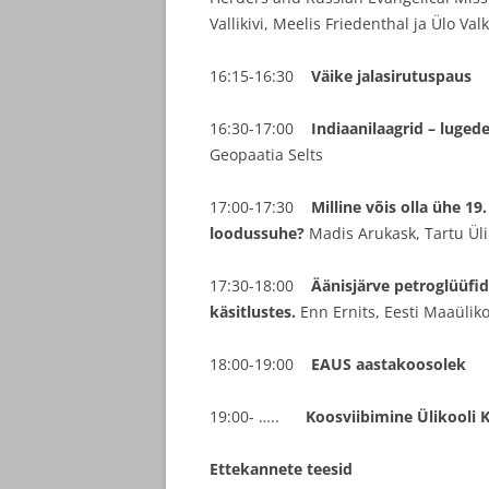
Vallikivi, Meelis Friedenthal ja Ülo V
16:15-16:30
Väike jalasirutuspaus
16:30-17:00
Indiaanilaagrid – luged
Geopaatia Selts
17:00-17:30
Milline võis olla ühe 1
loodussuhe?
Madis Arukask, Tartu Üli
17:30-18:00
Äänisjärve petroglüüfid
käsitlustes.
Enn Ernits, Eesti Maaüliko
18:00-19:00
EAUS aastakoosolek
19:00- …..
Koosviibimine Ülikooli 
Ettekannete teesid