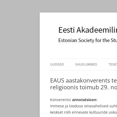
Estonian Society for the Study of Religions
Eesti Akadeemiline 
Liigu
sisu
UUDISED
EAUSI LIIKMED
TEGE
juurde
ASTU LIIKMEKS
PÕH
EAUS aastakonverents te
religioonis toimub 29. no
KO
PAU
Konverentsi
annotatsioon
:
Inimese ja looduse omavahelised suht
keskset rolli erinevate kultuuride u