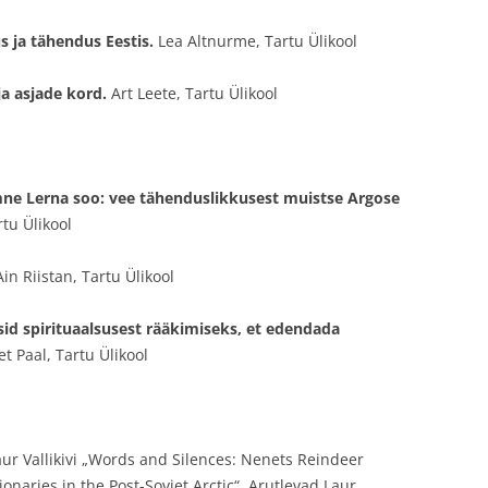
 ja tähendus Eestis.
Lea Altnurme, Tartu Ülikool
a asjade kord.
Art Leete, Tartu Ülikool
lmne Lerna soo: vee tähenduslikkusest muistse Argose
tu Ülikool
Ain Riistan, Tartu Ülikool
sid spirituaalsusest rääkimiseks, et edendada
et Paal, Tartu Ülikool
aur Vallikivi „Words and Silences: Nenets Reindeer
naries in the Post-Soviet Arctic“. Arutlevad Laur