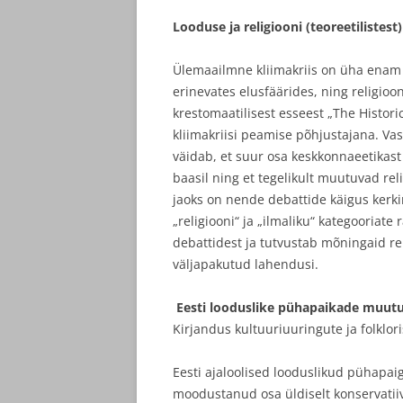
Looduse ja religiooni (teoreetilistes
Ülemaailmne kliimakriis on üha enam 
erinevates elusfäärides, ning religioo
krestomaatilisest esseest „The Historica
kliimakriisi peamise põhjustajana. Va
väidab, et suur osa keskkonnaeetikast
baasil ning et tegelikult muutuvad re
jaoks on nende debattide käigus kerk
„religiooni“ ja „ilmaliku“ kategooriat
debattidest ja tutvustab mõningaid re
väljapakutud lahendusi.
Eesti looduslike pühapaikade muut
Kirjandus kultuuriuuringute ja folklori
Eesti ajaloolised looduslikud pühapai
moodustanud osa üldiselt konservatii