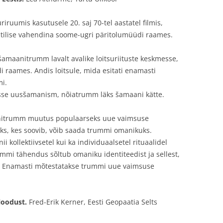
iruumis kasutusele 20. saj 70-tel aastatel filmis,
nstilise vahendina soome-ugri päritolumüüdi raames.
 šamaanitrumm lavalt avalike loitsuriituste keskmesse,
 raames. Andis loitsule, mida esitati enamasti
mi.
tisse uusšamanism, nõiatrumm läks šamaani kätte.
anitrumm muutus populaarseks uue vaimsuse
üks, kes soovib, võib saada trummi omanikuks.
 kollektiivsetel kui ka individuaalsetel rituaalidel
mmi tähendus sõltub omaniku identiteedist ja sellest,
b. Enamasti mõtestatakse trummi uue vaimsuse
 loodust.
Fred-Erik Kerner, Eesti Geopaatia Selts