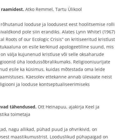
t) raamidest.
Atko Remmel, Tartu Ülikool
rõhutanud looduse ja loodusest eest hoolitsemise rolli
nivaldkond pole siin erandiks. Alates Lynn White’i (1967)
l Roots of our Ecologic Crisis“ on kritiseeritud kristlust
stukaaluna on esile kerkinud apologeetiline suund, mis
 on välja kujunenud kristluse või selle oksaharude
ligioonid üha loodussõbralikumaks. Religiooniuurijate
inud esile ka küsimus, kuidas mõtestada oma leide
e raamistuses. Käesolev ettekanne annab ülevaate neist
ligiooni ja looduse kontseptualiseerimiseks
uvad tähendused.
Ott Heinapuu, ajakirja Keel ja
stika toimetaja
gad, nagu allikad, pühad puud ja ohvrikivid, on
vsest maastikumustrist. Looduslikud pühapaigad on